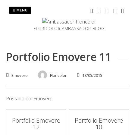
Pular
para
MENU
o
conteúdo
FLORICOLOR AMBASSADOR BLOG
Portfolio Emovere 11
Emovere
Floricolor
18/05/2015
Postado em
Emovere
Navegação
Portfolio Emovere
Portfolio Emovere
12
10
de